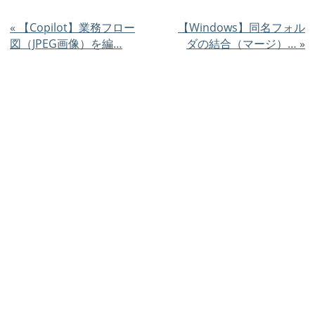
«
【Copilot】業務フロー
【Windows】同名フォル
図（JPEG画像）を編…
ダの結合（マージ）…
»