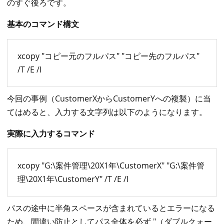
のすぐ後ろです。
基本のコマンド構文
xcopy "コピー元のフルパス" "コピー先のフルパス"
/T /E /I
今回の事例（CustomerXからCustomerYへの複製）に当
てはめると、入力する文字列は以下のようになります。
実際に入力するコマンド
xcopy "G:\案件管理\20X1年\CustomerX" "G:\案件管
理\20X1年\CustomerY" /T /E /I
パスの途中に半角スペースが含まれているとエラーになる
ため、間違い防止としてパス全体を必ず "（ダブルクォー